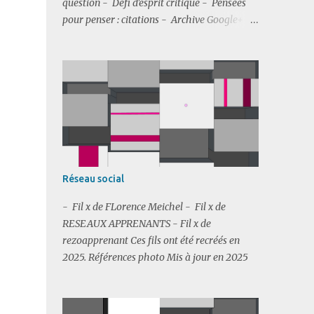
question - Défi d'esprit critique - Pensées
pour penser : citations - Archive Google+ de
Florence Meichel Références photo
Réseau social
- Fil x de FLorence Meichel - Fil x de
RESEAUX APPRENANTS - Fil x de
rezoapprenant Ces fils ont été recréés en
2025. Références photo Mis à jour en 2025