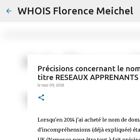
WHOIS Florence Meichel
Précisions concernant le no
titre RESEAUX APPRENANTS
le
mai 09, 2018
Lorsqu'en 2014 j'ai acheté le nom de do
d'incompréhensions (déjà expliquée) était
UK (Namesco pour être tout à fait précise)