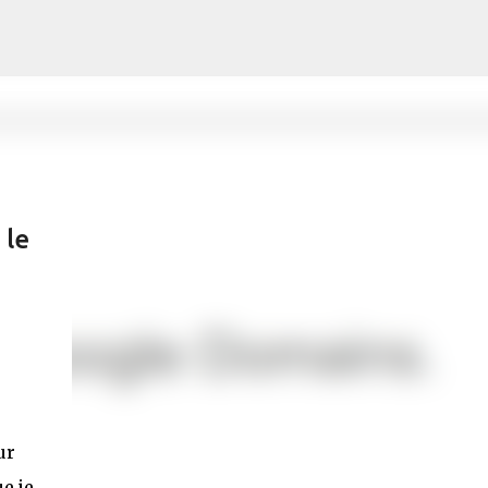
 le
ur
e je