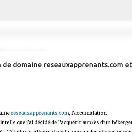
Accéder au contenu principal
m de domaine reseauxapprenants.com et
maine
reseauxapprenants.com
, l'accumulation
 telle que j'ai décidé de l’acquérir auprès d'un héberge
... C'était par ailleurs dans la logique des choses puisqu