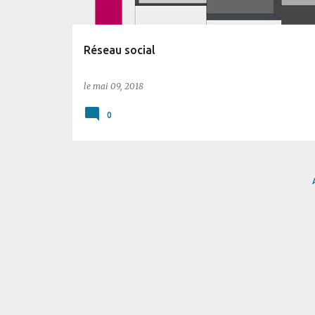
l
e
Réseau social
s
le
mai 09, 2018
0