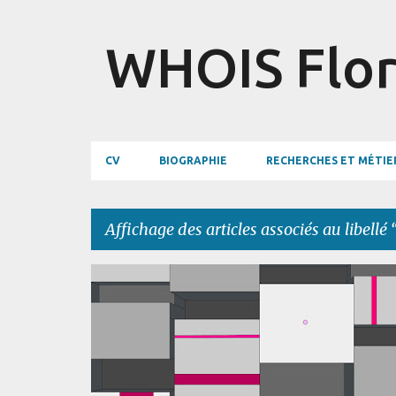
WHOIS Flor
CV
BIOGRAPHIE
RECHERCHES ET MÉTIE
Affichage des articles associés au libellé
A
FLORENCE MEICHEL
X
r
t
i
c