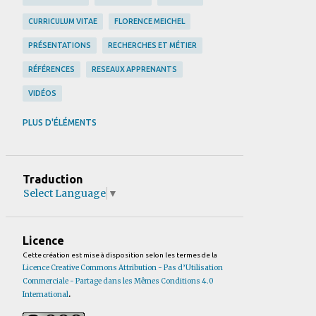
CURRICULUM VITAE
FLORENCE MEICHEL
PRÉSENTATIONS
RECHERCHES ET MÉTIER
RÉFÉRENCES
RESEAUX APPRENANTS
VIDÉOS
X
PLUS D'ÉLÉMENTS
Traduction
Select Language
▼
Licence
Cette création est mise à disposition selon les termes de la
Licence Creative Commons Attribution - Pas d’Utilisation
Commerciale - Partage dans les Mêmes Conditions 4.0
.
International